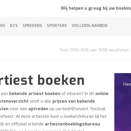
Wij helpen u graag bij uw boekin
ERS
DJ’S
SPREKERS
SPORTERS
VOLLEDIG AANBOD
Toon 1393–1416 van 1458 resultaten
rtiest boeken
Hee
u een
bekende artiest boeken
of inhuren? In dit
online
stenoverzicht
vindt u alle
prijzen van bekende
sten
voor een
optreden
op uw bedrijfsevent, festival,
véfeest. Al deze artiesten kunt u boeken/inhuren bij het
de en officieel erkende
artiestenboekingsbureau