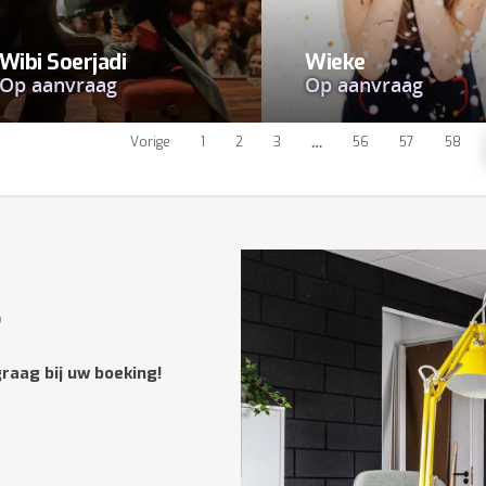
Wibi Soerjadi
Wieke
Op aanvraag
Op aanvraag
Vorige
1
2
3
…
56
57
58
?
raag bij uw boeking!