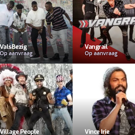
ValsBezig
Vangrail
Op aanvraag
Op aanvraag
Village People
Vince Irie