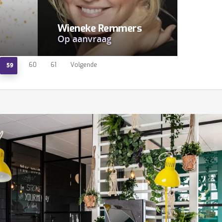
Wieneke Remmers
Op aanvraag
59
60
61
Volgende