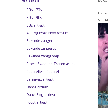
Artiesten
BURO2
60s - 70s
Uw ar
80s - 90s
of mai
90s artiest
All Together Now artiest
Bekende zanger
Bekende zangeres
Bekende zanggroep
Bloed, Zweet en Tranen artiest
Cabaretier - Cabaret
Carnavalsartiest
Dance artiest
DanceSing artiest
Feest artiest