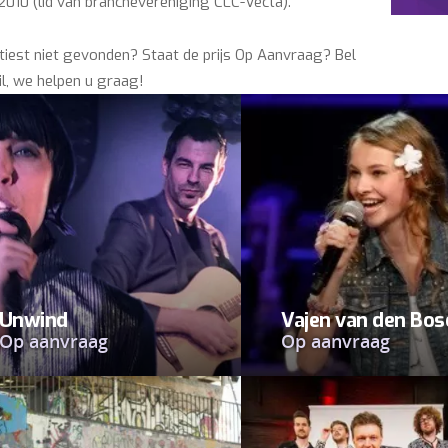
010 (lid van branchevereniging CLC-Vecta).
tiest niet gevonden? Staat de prijs Op Aanvraag? Bel
l, we helpen u graag!
Unwind
Vajen van den Bos
Op aanvraag
Op aanvraag