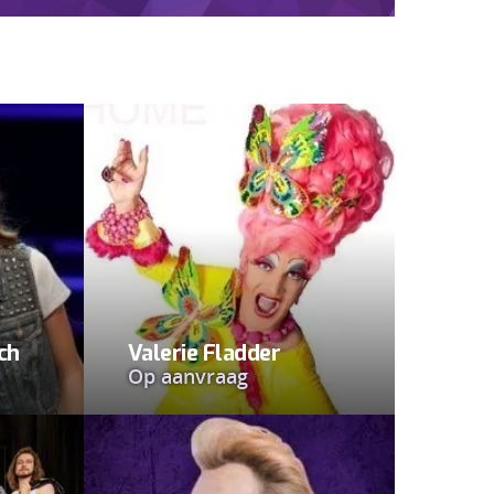
ch
Valerie Fladder
Op aanvraag