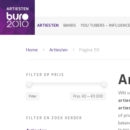
ARTIESTEN
BANDS
YOU TUBERS – INFLUENC
Home
Artiesten
Pagina 59
A
FILTER OP PRIJS
Wilt 
Min.
Max.
Prijs:
€0
—
€9.000
Filter
artie
prijs
prijs
artie
of pri
FILTER EN ZOEK VERDER
beken