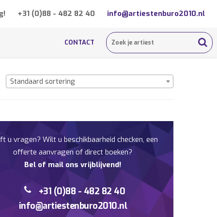
g!
+31 (0)88 - 482 82 40
info@artiestenburo2010.nl
CONTACT
Standaard sortering
ft u vragen? Wilt u beschikbaarheid checken, een
offerte aanvragen of direct boeken?
Bel of mail ons vrijblijvend!
+31 (0)88 - 482 82 40
info@artiestenburo2010.nl