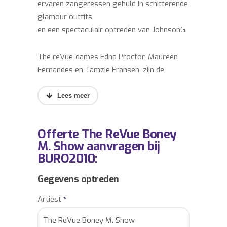
ervaren zangeressen gehuld in schitterende
glamour outfits
en een spectaculair optreden van JohnsonG.
The reVue-dames Edna Proctor, Maureen
Fernandes en Tamzie Fransen, zijn de
voormalige lead en backing zangeressen
van Bobby Farrell’s Boney M. Show! The
reVue-dames zijn een succesvolle
samenwerking aangegaan met de uit
Offerte The ReVue Boney
Engeland afkomstige zanger johnsonG. Hij
M. Show aanvragen bij
heeft een indrukwekkende carriere
BURO2010:
opgebouwd in de Showbizz wereld. Zo deed
hij backing-vocals bij o.a. Lionel Ritchie, Phil
Gegevens optreden
Collins en Ricky Martin en was hij
Artiest
*
zanger/danser/choreograaf bij diverse TV
zenders in Nederland.