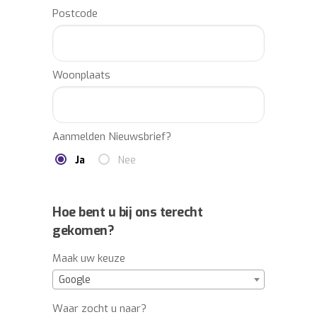
professionele partner voor de regie,
Postcode
productie en totaalorganisatie van uw
event? Laat u vrijblijvend informeren via:
info@buro2010.nl – 036-7600140.
Woonplaats
Aanmelden Nieuwsbrief?
Ja
Nee
Hoe bent u bij ons terecht
gekomen?
Maak uw keuze
Google
Waar zocht u naar?