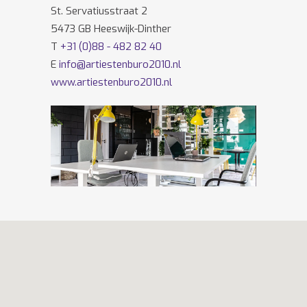
St. Servatiusstraat 2
5473 GB Heeswijk-Dinther
T
+31 (0)88 - 482 82 40
E
info@artiestenburo2010.nl
www.artiestenburo2010.nl
Volg ons ook op
Facebook
en
Twitter