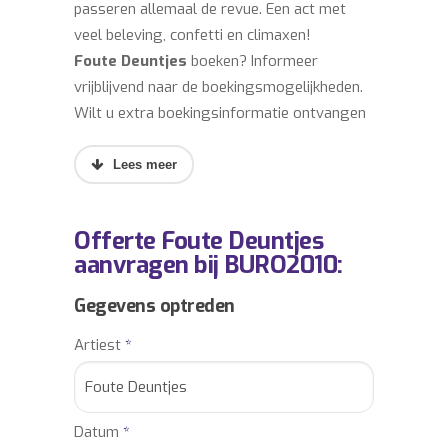
passeren allemaal de revue. Een act met
veel beleving, confetti en climaxen!
Foute Deuntjes
boeken? Informeer
vrijblijvend naar de boekingsmogelijkheden.
Wilt u extra boekingsinformatie ontvangen
over het boeken of inhuren van
Foute
Deuntjes
, neem dan gerust contact met
ons op.
Onze accountmanagers informeren u graag,
Offerte Foute Deuntjes
gratis en vrijblijvend over de meest actuele
aanvragen bij BURO2010:
prijs en de eventuele overige kosten om een
optreden mogelijk te maken (o.a. podium,
Gegevens optreden
techniek, optionele verzekering, btw-%).
Artiest
*
BURO2010 is het directe en officiële
boekingskantoor voor de boekingen van
vele andere bekende artiesten, sprekers,
sporters en overig entertainment.
Datum
*