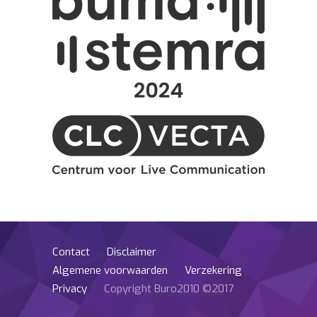
Contact
Disclaimer
Algemene voorwaarden
Verzekering
Privacy
Copyright Buro2010 ©2017