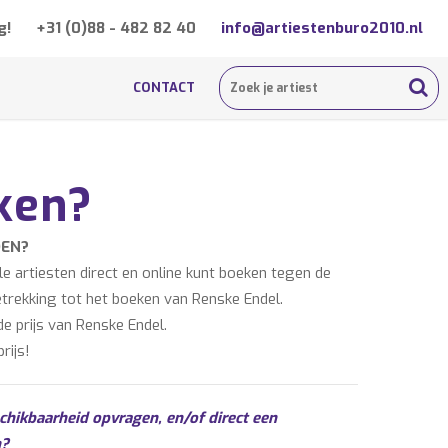
g!
+31 (0)88 - 482 82 40
info@artiestenburo2010.nl
CONTACT
ken?
DEN?
 artiesten direct en online kunt boeken tegen de
betrekking tot het boeken van Renske Endel.
e prijs van Renske Endel.
rijs!
chikbaarheid opvragen, en/of direct een
n?