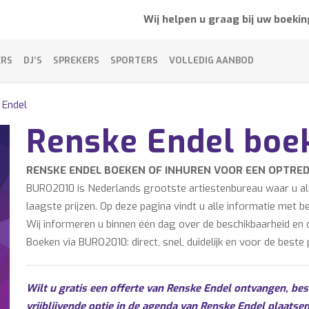
Wij helpen u graag bij uw boekin
ERS
DJ’S
SPREKERS
SPORTERS
VOLLEDIG AANBOD
 Endel
Renske Endel boe
RENSKE ENDEL BOEKEN OF INHUREN VOOR EEN OPTRE
BURO2010 is Nederlands grootste artiestenbureau waar u alle
laagste prijzen. Op deze pagina vindt u alle informatie met 
Wij informeren u binnen één dag over de beschikbaarheid en d
Boeken via BURO2010: direct, snel, duidelijk en voor de beste p
Wilt u gratis een offerte van Renske Endel ontvangen, bes
vrijblijvende optie in de agenda van Renske Endel plaatse