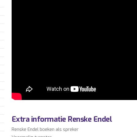
Extra informatie Renske Endel
Renske Endel boeken als spreker