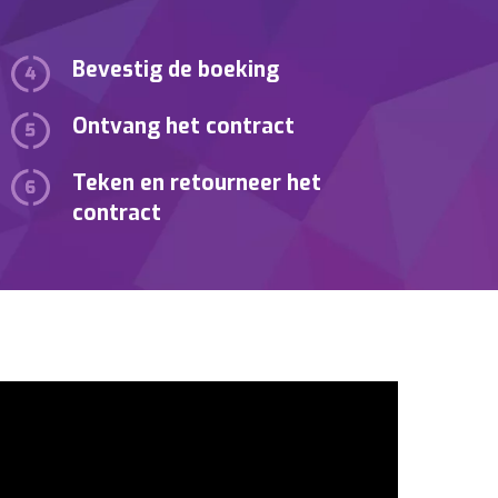
Bevestig de boeking
Ontvang het contract
Teken en retourneer het
contract