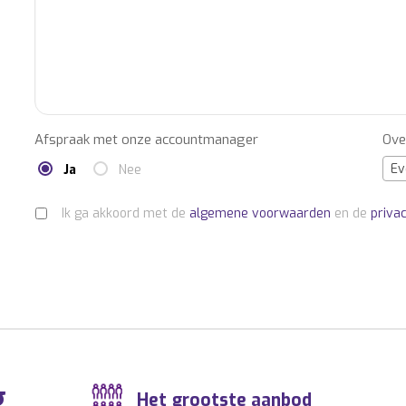
Afspraak met onze accountmanager
Ove
Ev
Ja
Nee
Ik ga akkoord met de
algemene voorwaarden
en de
priva
g
Het grootste aanbod