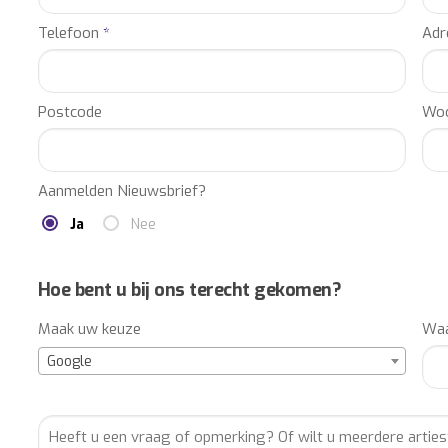
productie en totaalorganisatie van uw event? Laat u vrijblij
Telefoon
*
Adr
MANAGEMENT Renske Endel, BOEKINGSBUREAU Renske Endel
ENTERTAINMENTBUREAU Renske Endel, ENTERTAINMENTBURO
Postcode
Woo
BOEKINGSKANTOOR Renske Endel, IMPRESARIAAT Renske En
Renske Endel, ARTIESTENBOEKINGSBUREAU Renske Endel, 
ARTIESTENBOEKINGSKANTOOR Renske Endel.
Aanmelden Nieuwsbrief?
Ja
Nee
Hoe bent u bij ons terecht gekomen?
Maak uw keuze
Waa
Google