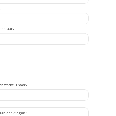
vend informeren via: info@buro2010.nl – 036-7600140.
es
, BOEKINGSBURO Renske Endel,
 Renske Endel, ARTIESTENBUREAU Renske Endel,
nplaats
del, MUZIEKBURO Renske Endel, MUZIEKBUREAU
ARTIESTENBOEKINGSBURO Renske Endel,
r zocht u naar?