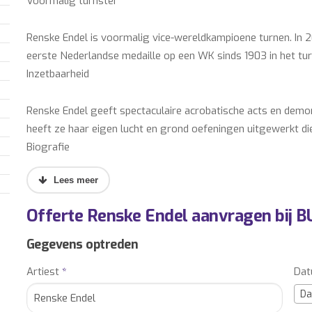
Voormalig turnster
Renske Endel is voormalig vice-wereldkampioene turnen. In 
eerste Nederlandse medaille op een WK sinds 1903 in het tur
Inzetbaarheid
Renske Endel geeft spectaculaire acrobatische acts en demon
heeft ze haar eigen lucht en grond oefeningen uitgewerkt di
Biografie
Al op jonge leeftijd begon Renske Endel met turnen. Haar spec
dit onderdeel behaalde zij tijdens het WK in 2001 een zilve
Offerte Renske Endel aanvragen bij 
Renske Endel tot de toppers van het Nederlandse turnen. Sam
aan. In 2002 behaalden ze met het Nederlandse team een twe
Gegevens optreden
veelbelovend om te schitteren op de Olympische Spelen van
Artiest
*
Da
Olympische droom voorgoed uiteenspatten. Na het missen va
een punt achter haar topsport carrière. Na haar turn loopbaa
Da
turndemonstraties. Binnen een jaar heeft Renske zich een aant