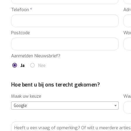
Wilt u extra boekingsinformatie ontvangen over het boeken
Telefoon
*
Adr
contact met ons op.
Onze accountmanagers informeren u graag, gratis en vrijblij
overige kosten om een optreden mogelijk te maken (o.a. podi
Postcode
Woo
BURO2010 is het directe en officiële boekingskantoor voor d
sprekers, sporters en overig entertainment. Artiestenburo2
Wij staan in direct contact met alle artiestenmanagements e
Aanmelden Nieuwsbrief?
Uiteraard kunnen wij voor u ook de beschikbaarheid checken, 
Ja
Nee
administreren en bevestigen middels een contract (geen ext
Wilt u meer artiesten boeken, ander entertainment inhuren, o
Hoe bent u bij ons terecht gekomen?
productie en totaalorganisatie van uw event? Laat u vrijblij
Maak uw keuze
Waa
Google