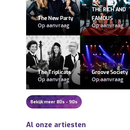
THE RICH AND
The New Party
FAMOUS
Op aanvraag
Op aanvraag
The Triplicats
Groove Society
Op aanvraag
Op aanvraag
Bekijk meer 80s - 90s
Al onze artiesten