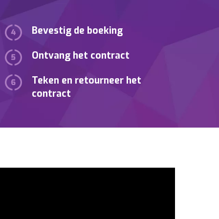
Bevestig de boeking
Ontvang het contract
Teken en retourneer het
contract