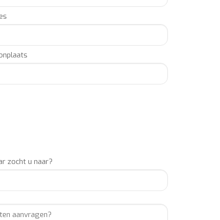
 of inhuren van Jeangu Macrooy, neem dan gerust
es
vend over de meest actuele prijs en de eventuele
um, techniek, optionele verzekering, btw-%).
nplaats
e boekingen van vele andere bekende artiesten,
010.nl is tevens boekingsbureau van Jeangu Macrooy.
n kunnen u binnen een dag voorzien van een offerte.
een gratis optie plaatsen en de boeking(en) voor u
ra boekingskosten!).
f zoekt u een professionele partner voor de regie,
vend informeren via: info@buro2010.nl – 036-7600140.
r zocht u naar?