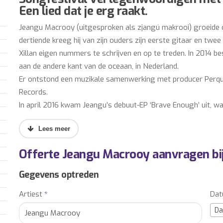
Een lied dat je erg raakt.
Jeangu Macrooy (uitgesproken als zjangú makrooi) groeide o
dertiende kreeg hij van zijn ouders zijn eerste gitaar en twe
Xillan eigen nummers te schrijven en op te treden. In 2014 be
aan de andere kant van de oceaan, in Nederland.
Er ontstond een muzikale samenwerking met producer Perquis
Records.
In april 2016 kwam Jeangu’s debuut-EP ‘Brave Enough’ uit, w
single ‘Gold’ mocht Jeangu gelijk langskomen bij De Wereld 
gast is. ‘Gold’ werd later ook gebruikt in een commercial van
festivals, waarna hij in het najaar met de
Offerte Jeangu Macrooy aanvragen bi
Popronde door Nederland trok. Daarnaast stond Jeangu in 
Kesteren, Bernhoft en Selah Sue, wat in totaal resulteerde i
Gegevens optreden
afgesloten met een optreden op Eurosonic/Noorderslag en ee
Artiest
*
Da
Nieuwkomer’.
Jeangu’s debuutalbum ‘High On You’, waarvoor hij net als bij
Da
energieker en dansbaarder dan zijn voorganger. De melancholi