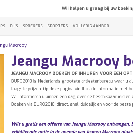
Wij helpen u graag bij uw boekin
ERS
DJ’S
SPREKERS
SPORTERS
VOLLEDIG AANBOD
angu Macrooy
Jeangu Macrooy 
JEANGU MACROOY BOEKEN OF INHUREN VOOR EEN OP
BURO2010 is Nederlands grootste artiestenbureau waar u alle
laagste prijzen. Op deze pagina vindt u alle informatie met 
Wij informeren u binnen één dag over de beschikbaarheid en 
Boeken via BURO2010: direct, snel, duidelijk en voor de beste p
Wilt u gratis een offerte van Jeangu Macrooy ontvangen, 
vrijblijvende optie in de agenda van Jeangu Macrooy plaat