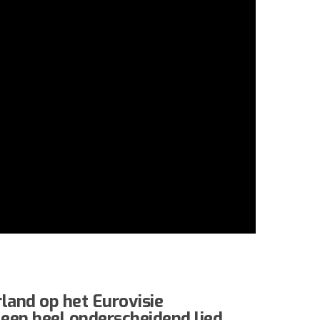
land op het Eurovisie
en heel onderscheidend lied.