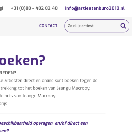
g!
+31 (0)88 - 482 82 40
info@artiestenburo2010.nl
CONTACT
boeken?
TREDEN?
 artiesten direct en online kunt boeken tegen de
betrekking tot het boeken van Jeangu Macrooy.
de prijs van Jeangu Macrooy.
rijs!
beschikbaarheid opvragen, en/of direct een
sen?