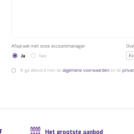
Afspraak met onze accountmanager
Ove
Ev
Ja
Nee
Ik ga akkoord met de
algemene voorwaarden
en de
priva
g
Het grootste aanbod