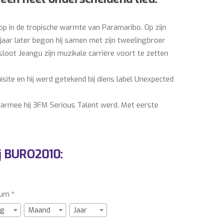
p in de tropische warmte van Paramaribo. Op zijn
e jaar later begon hij samen met zijn tweelingbroer
sloot Jeangu zijn muzikale carrière voort te zetten
ite en hij werd getekend bij diens label Unexpected
aarmee hij 3FM Serious Talent werd. Met eerste
Draait Door waar hij sindsdien een graag geziene
 HBO. In de zomer stond hij met zijn band op diverse
j BURO2010:
de voorprogramma’s van Blaudzun, Remy van
n 120 shows in 12 maanden. Het jaar 2016 werd
n nominatie voor een Edison in de categorie ‘Beste
tum
*
 zijn EP de samenwerking aanging met Perquisite, is
g
Maand
Jaar
e blijft aanwezig in nummers als ‘Circles’ en ‘Sleep