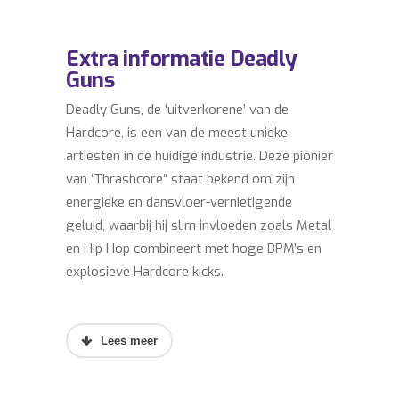
Extra informatie Deadly
Guns
Deadly Guns, de ‘uitverkorene’ van de
Hardcore, is een van de meest unieke
artiesten in de huidige industrie. Deze pionier
van ‘Thrashcore” staat bekend om zijn
energieke en dansvloer-vernietigende
geluid, waarbij hij slim invloeden zoals Metal
en Hip Hop combineert met hoge BPM’s en
explosieve Hardcore kicks.
Met twee albums op zijn naam (“The
Gunshow” en “The Chosen Ones”) domineert
Deadly Guns onophoudelijk de scene met zijn
hoog tempo van hoogwaardige releases die