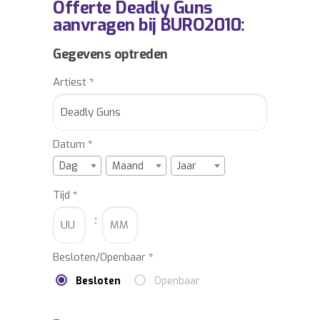
Offerte Deadly Guns
keer op keer verbazen. Door zijn creaties
aanvragen bij BURO2010:
naar ’s werelds grootste podia te brengen,
is Deadly Guns geen vreemde in het
Gegevens optreden
meeslepen van menigten naar ongekende
Artiest
*
hoogtes met zijn verwoestende en brute
optredens!
Datum
*
Dag
Maand
Jaar
Tijd
*
:
Besloten/Openbaar
*
Besloten
Openbaar