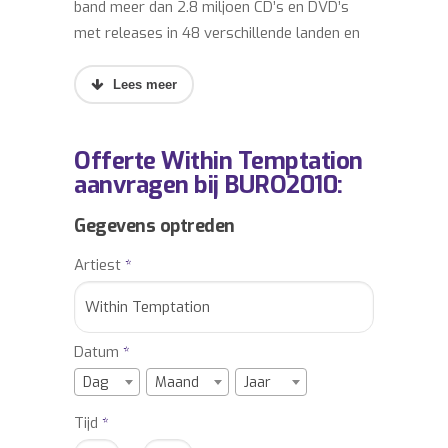
band meer dan 2.8 miljoen CD’s en DVD’s
met releases in 48 verschillende landen en
ontvingen zij onder andere 30 Gouden en
Platina Platen, 4 Export Awards, 2 MTV
Europe Music Awards en 2 World Music
awards.
Offerte Within Temptation
aanvragen bij BURO2010:
Het langverwachte vijfde studio album van
Within Temptation, getiteld “The
Gegevens optreden
Unforgiving” is eind maart 2011 verschenen
Artiest
*
en behaalde inmiddels al de nummer 1 rock
chart positie in de US, Engeland, Frankrijk,
Duitsland, België, Finland, Oostenrijk,
Zweden, Nederland, Portugal en
Datum
*
Zwitserland. De band koos dit keer voor een
Dag
Maand
Jaar
conceptalbum gebaseerd op een serie
Tijd
*
comics, geschreven door scriptschrijver