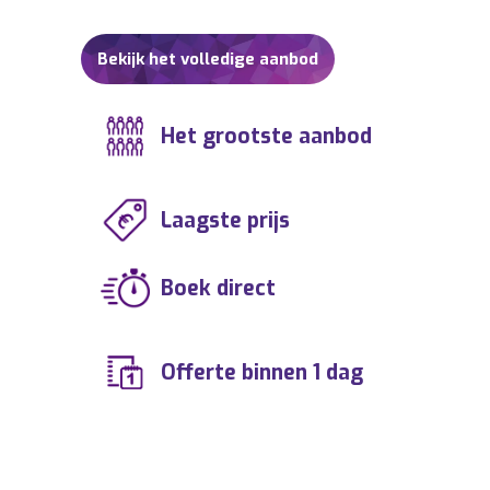
event? Laat u vrijblijvend informeren via:
info@buro2010.nl – 036-7600140.
Bekijk het volledige aanbod
MANAGEMENT Within Temptation,
BOEKINGSBUREAU Within Temptation,
Het grootste aanbod
BOEKINGSBURO Within Temptation,
ENTERTAINMENTBUREAU Within
Temptation, ENTERTAINMENTBURO Within
Laagste prijs
Temptation, ARTIESTENBUREAU Within
Temptation, BOEKINGSKANTOOR Within
Boek direct
Temptation, IMPRESARIAAT Within
Temptation, MUZIEKBURO Within
Temptation, MUZIEKBUREAU Within
Offerte binnen 1 dag
Temptation, ARTIESTENBOEKINGSBUREAU
Within Temptation,
ARTIESTENBOEKINGSBURO Within
Temptation,
ARTIESTENBOEKINGSKANTOOR Within