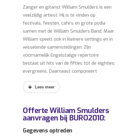
Zanger en gitarist William Smulders is een
veelzijdig artiest. Hij is te vinden op
festivals, feesten, cafe’s en grote podia
samen met de William Smulders Band. Maar
William speelt ook in kleinere settings en in
wisselende samenstellingen. Zijn
voornamelijk Engelstalige repertoire
bestaat uit hits van de fifties tot de eighties:
evergreens. Daarnaast componeert
Smulders ook eigen werk. Zo bracht hij
onder meer singles uit als ‘The whisky
song’ met Wanda Jackson en ‘Rainy night’
met Linda Gail Lewis.
Offerte William Smulders
aanvragen bij BURO2010:
William Smulders boeken? Informeer
vrijblijvend naar de boekingsmogelijkheden
Gegevens optreden
van William Smulders.