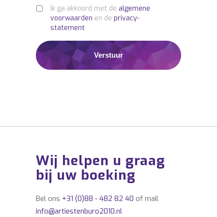
Wilt u meer artiesten boeken, ander
Ik ga akkoord met de
algemene
entertainment inhuren, of zoekt u een
voorwaarden
en de
privacy-
professionele partner voor de regie,
statement
productie en totaalorganisatie van uw
event? Laat u vrijblijvend informeren via:
info@buro2010.nl – 036-7600140.
Wij helpen u graag
bij uw boeking
Bel ons
+31 (0)88 - 482 82 40
of mail
info@artiestenburo2010.nl