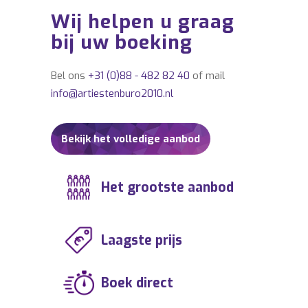
BOEKINGSKANTOOR Katja Gruijters,
Wij helpen u graag
IMPRESARIAAT Katja Gruijters, MUZIEKBURO
bij uw boeking
Katja Gruijters, MUZIEKBUREAU Katja
Gruijters, ARTIESTENBOEKINGSBUREAU
Katja Gruijters, ARTIESTENBOEKINGSBURO
Bel ons
+31 (0)88 - 482 82 40
of mail
Katja Gruijters,
info@artiestenburo2010.nl
ARTIESTENBOEKINGSKANTOOR Katja
Gruijters.
Bekijk het volledige aanbod
Het grootste aanbod
Laagste prijs
Boek direct