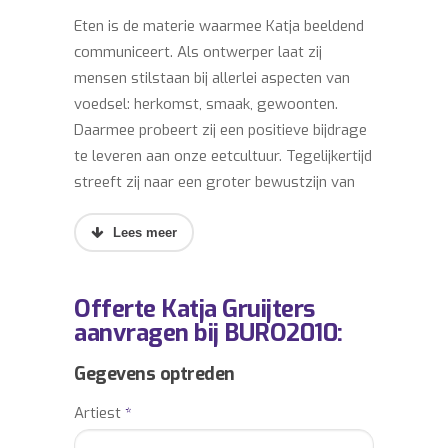
Eten is de materie waarmee Katja beeldend
communiceert. Als ontwerper laat zij
mensen stilstaan bij allerlei aspecten van
voedsel: herkomst, smaak, gewoonten.
Daarmee probeert zij een positieve bijdrage
te leveren aan onze eetcultuur. Tegelijkertijd
streeft zij naar een groter bewustzijn van
sociaal-maatschappelijke thema’s zoals
biodiversiteit en duurzaamheid.
Werkwijze
Offerte Katja Gruijters
aanvragen bij BURO2010:
Katja’s werkwijze laat zich het beste
omschrijven als organisch en intuïtief.
Gegevens optreden
Ideeën onderzoekt zij middels experimenten
Artiest
*
die zij zoveel mogelijk toetst aan de praktijk.
Zij verkent de grenzen tussen eten,