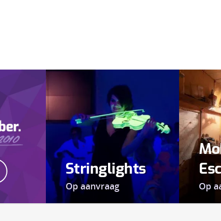
Mo
Stringlights
Es
Op aanvraag
Op a