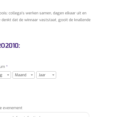
oois: collega’s werken samen, dagen elkaar uit en
e denkt dat de winnaar vaststaat, gooit de knallende
buildingactiviteit, deze show zorgt voor energie in de
 verzorgd, precies zoals je het wilt.
RO2010:
n ervaring waar nog lang over wordt nagepraat. En
tum
*
g
Maand
Jaar
e evenement