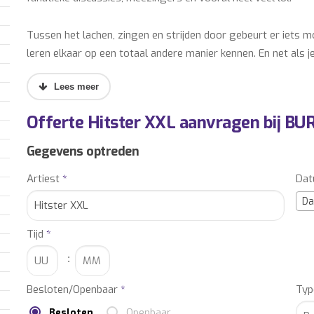
Tussen het lachen, zingen en strijden door gebeurt er iets m
leren elkaar op een totaal andere manier kennen. En net als j
finale alles nog één keer door elkaar.
Of je nu gaat voor een bedrijfsfeest, personeelsuitje of team
zaal en verbinding in het team. Groot, meeslepend en volledig
Offerte Hitster XXL aanvragen bij BU
De Hitster Show Editie XXL is geen standaard uitje, maar ee
Gegevens optreden
eerlijk… wie wil er nou niet winnen?
Artiest
*
Da
Da
Tijd
*
:
Besloten/Openbaar
*
Typ
Besloten
Openbaar