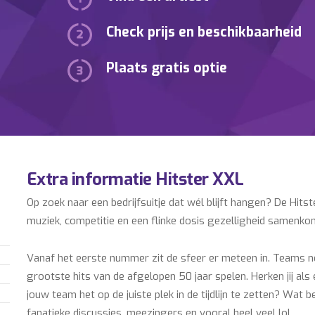
Check prijs en beschikbaarheid
Plaats gratis optie
Extra informatie Hitster XXL
Op zoek naar een bedrijfsuitje dat wél blijft hangen? De Hits
muziek, competitie en een flinke dosis gezelligheid samenko
Vanaf het eerste nummer zit de sfeer er meteen in. Teams ne
grootste hits van de afgelopen 50 jaar spelen. Herken jij al
jouw team het op de juiste plek in de tijdlijn te zetten? Wat b
fanatieke discussies, meezingers en vooral heel veel lol.