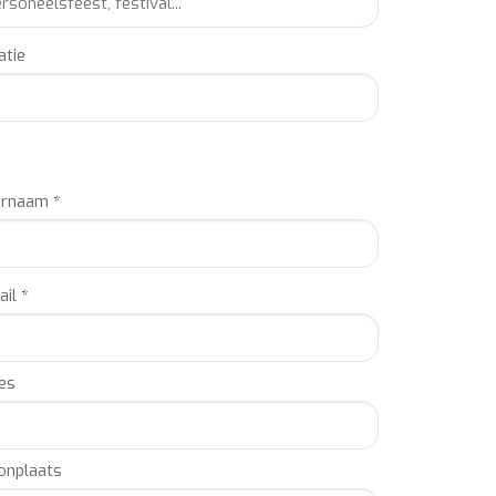
atie
ornaam
*
ail
*
es
nplaats