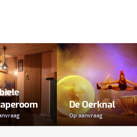
biele
caperoom
De Oerknal
anvraag
Op aanvraag