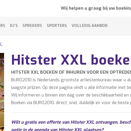
Wij helpen u graag bij uw boekin
ERS
DJ’S
SPREKERS
SPORTERS
VOLLEDIG AANBOD
XL
Hitster XXL boek
HITSTER XXL BOEKEN OF INHUREN VOOR EEN OPTREDE
BURO2010 is Nederlands grootste artiestenbureau waar u alle
laagste prijzen. Op deze pagina vindt u alle informatie met b
Wij informeren u binnen één dag over de beschikbaarheid en d
Boeken via BURO2010: direct, snel, duidelijk en voor de beste p
Wilt u gratis een offerte van Hitster XXL ontvangen, besch
optie in de agenda van Hitster XXL plaatsen?