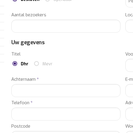
Aantal bezoekers
Loc
Uw gegevens
Titel
Vo
Dhr
Mevr
Achternaam
*
E-m
Telefoon
*
Adr
Postcode
Woo