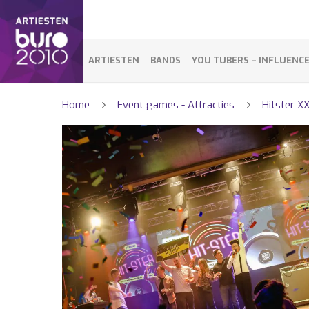
ARTIESTEN
BANDS
YOU TUBERS – INFLUENC
Home
Event games - Attracties
Hitster X