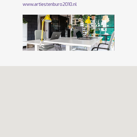
www.artiestenburo2010.nl
Volg ons ook op
Facebook
en
Twitter