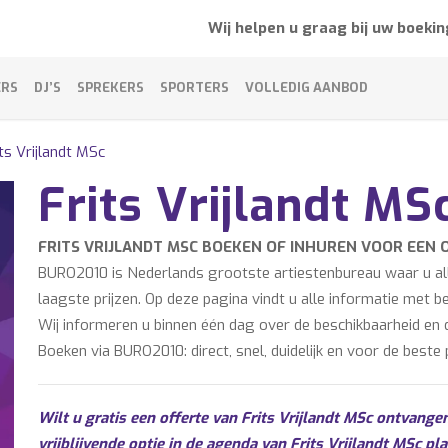
Wij helpen u graag bij uw boekin
ERS
DJ’S
SPREKERS
SPORTERS
VOLLEDIG AANBOD
its Vrijlandt MSc
Frits Vrijlandt M
FRITS VRIJLANDT MSC BOEKEN OF INHUREN VOOR EEN
BURO2010 is Nederlands grootste artiestenbureau waar u alle
laagste prijzen. Op deze pagina vindt u alle informatie met b
Wij informeren u binnen één dag over de beschikbaarheid en de
Boeken via BURO2010: direct, snel, duidelijk en voor de beste p
Wilt u gratis een offerte van Frits Vrijlandt MSc ontvange
vrijblijvende optie in de agenda van Frits Vrijlandt MSc pl