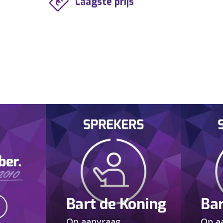
Laagste prijs
Bart de Koning
Ba
Op aanvraag
Op a