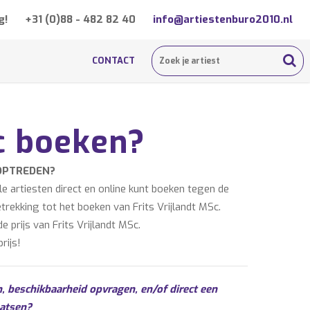
g!
+31 (0)88 - 482 82 40
info@artiestenburo2010.nl
CONTACT
Sc boeken?
 OPTREDEN?
 artiesten direct en online kunt boeken tegen de
etrekking tot het boeken van Frits Vrijlandt MSc.
 prijs van Frits Vrijlandt MSc.
rijs!
n, beschikbaarheid opvragen, en/of direct een
aatsen?