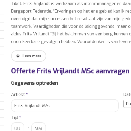
Tibet. Frits Vrijlandt is werkzaam als interimmanager en daar
Bergsport Federatie. “Ervaringen op het ene gebied kan ik re
overtuigd dat mijn successen het resultaat zijn van mijn ge
teamwork. Vaardigheden die voor de leidinggevende, maar ook
aldus Frits Vrijlandt.“Bij het beklimmen van een berg kunnen o
onomkeerbare gevolgen hebben. Vooruitdenken is van levensb
uitvoering. Je moet dan op de juiste momenten het maximale
expeditieklimmen, brengt een mens terug naar de basis van zi
situatie waar je wordt uitgedaagd te overleven. Hoe ga je om
Offerte Frits Vrijlandt MSc aanvragen
je passie; extreme koude, sneeuwstormen, de ijle lucht van
te kiezen voor zo’n riskante onderneming, waarbij succes onzek
Gegevens optreden
Orde van Oranje-Nassau) voor zijn wereldwijde alpine klimpre
Artiest
*
Da
bergsport beoefent en verspreidt.In 2012 werd Frits Vrijlandt
en Bergsport Federatie UIAA, welke is aangesloten bij het Int
Da
veelgevraagde deskundige voor televisie, radio, tijdschriften e
inspirerende wijze in op diverse aspecten van klimexpedities,
Tijd
*
bergwereld. Aan de hand van imposante beelden en een indr
: