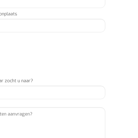
!).
nplaats
f zoekt u een professionele partner voor de regie,
vend informeren via: info@buro2010.nl – 036-7600140.
jlandt MSc, BOEKINGSBURO Frits Vrijlandt MSc,
NTBURO Frits Vrijlandt MSc, ARTIESTENBUREAU
 IMPRESARIAAT Frits Vrijlandt MSc, MUZIEKBURO Frits
ENBOEKINGSBUREAU Frits Vrijlandt MSc,
EKINGSKANTOOR Frits Vrijlandt MSc.
r zocht u naar?