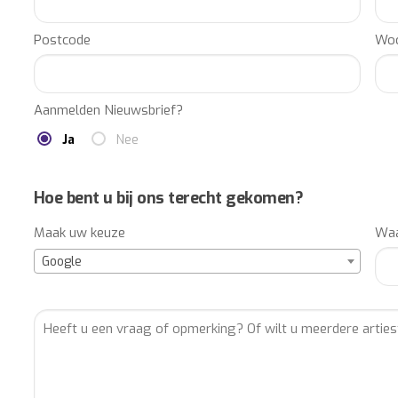
bevestigen middels een contract (geen extra boekingskosten
Postcode
Woo
Wilt u meer artiesten boeken, ander entertainment inhuren, o
productie en totaalorganisatie van uw event? Laat u vrijblij
Aanmelden Nieuwsbrief?
MANAGEMENT Frits Vrijlandt MSc, BOEKINGSBUREAU Frits Vri
Ja
Nee
ENTERTAINMENTBUREAU Frits Vrijlandt MSc, ENTERTAINME
Frits Vrijlandt MSc, BOEKINGSKANTOOR Frits Vrijlandt MSc,
Vrijlandt MSc, MUZIEKBUREAU Frits Vrijlandt MSc, ARTIEST
Hoe bent u bij ons terecht gekomen?
ARTIESTENBOEKINGSBURO Frits Vrijlandt MSc, ARTIESTENBO
Maak uw keuze
Waa
Google