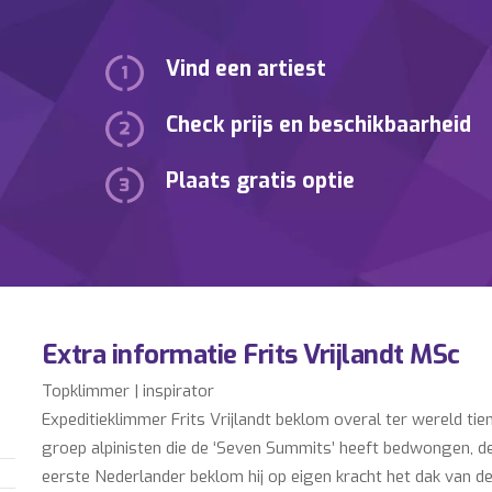
Vind een artiest
Check prijs en beschikbaarheid
Plaats gratis optie
Extra informatie Frits Vrijlandt MSc
Topklimmer | inspirator
Expeditieklimmer Frits Vrijlandt beklom overal ter wereld tien
groep alpinisten die de ‘Seven Summits’ heeft bedwongen, de
eerste Nederlander beklom hij op eigen kracht het dak van 