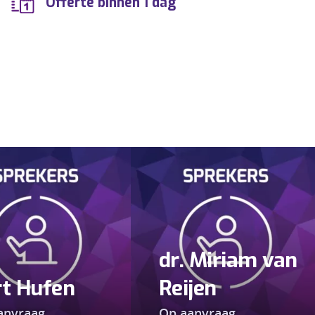
Offerte binnen 1 dag
dr. Miriam van
rt Hufen
Reijen
anvraag
Op aanvraag