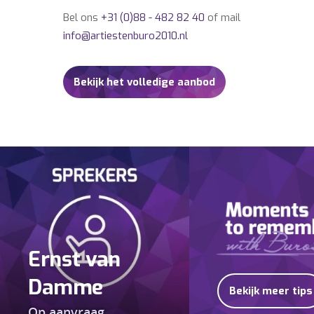
Bel ons
+31 (0)88 - 482 82 40
of mail
info@artiestenburo2010.nl
Bekijk het volledige aanbod
Ernst van
Damme
Bekijk meer tips
Op aanvraag