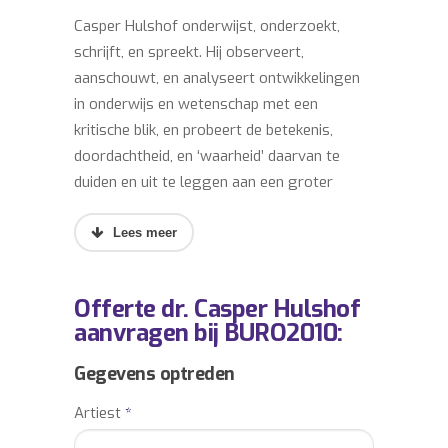
Casper Hulshof onderwijst, onderzoekt,
schrijft, en spreekt. Hij observeert,
aanschouwt, en analyseert ontwikkelingen
in onderwijs en wetenschap met een
kritische blik, en probeert de betekenis,
doordachtheid, en ‘waarheid’ daarvan te
duiden en uit te leggen aan een groter
publiek.
In het dagelijks leven is hij docent aan de
opleiding Onderwijskunde aan de faculteit
Offerte dr. Casper Hulshof
Sociale Wetenschappen van de Universiteit
aanvragen bij BURO2010:
Utrecht. Hij verzorgt onder andere
onderwijs op het gebied van
Gegevens optreden
onderwijspsychologie, assessment,
Artiest
*
wetenschapsfilosofie en geschiedenis van
het onderwijs. Verbinding met de actualiteit