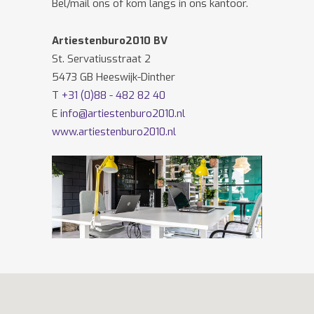
Bel/mail ons of kom langs in ons kantoor.
Artiestenburo2010 BV
St. Servatiusstraat 2
5473 GB Heeswijk-Dinther
T
+31 (0)88 - 482 82 40
E
info@artiestenburo2010.nl
www.artiestenburo2010.nl
Volg ons ook op
Facebook
en
Twitter