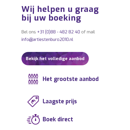
Casper Hulshof,
Wij helpen u graag
ARTIESTENBOEKINGSKANTOOR dr. Casper
bij uw boeking
Hulshof.
Bel ons
+31 (0)88 - 482 82 40
of mail
info@artiestenburo2010.nl
Bekijk het volledige aanbod
Het grootste aanbod
Laagste prijs
Boek direct