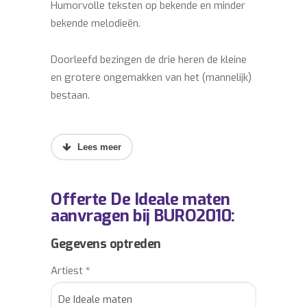
Humorvolle teksten op bekende en minder
bekende melodieën.
Doorleefd bezingen de drie heren de kleine
en grotere ongemakken van het (mannelijk)
bestaan.
Met een schat aan muzikale en theatrale
ervaring (o.m. Groot Niet Te Vermijden, De
Tunes) zijn De Ideale Maten de ideale
invulling van een (bedrijfs)feest op maat.
Offerte De Ideale maten
aanvragen bij BURO2010:
Akoestisch mobiel tussen het publiek of op
een podium brengen De Ideale Maten
Gegevens optreden
muzikaal theateramusement van formaat.
Artiest
*
De Ideale Maten boeken? Informeer