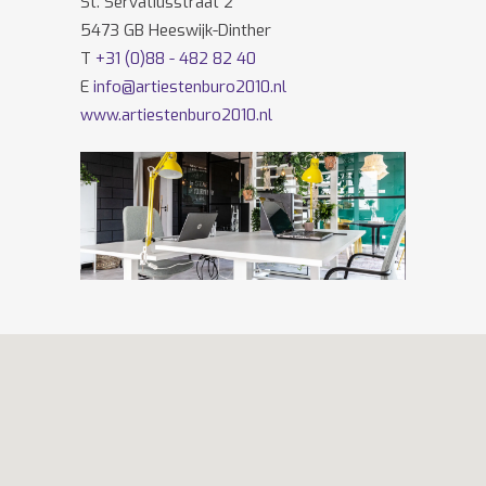
St. Servatiusstraat 2
5473 GB Heeswijk-Dinther
T
+31 (0)88 - 482 82 40
E
info@artiestenburo2010.nl
www.artiestenburo2010.nl
Volg ons ook op
Facebook
en
Twitter