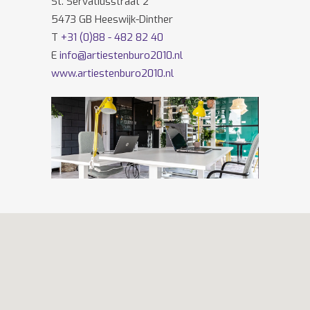
St. Servatiusstraat 2
5473 GB Heeswijk-Dinther
T
+31 (0)88 - 482 82 40
E
info@artiestenburo2010.nl
www.artiestenburo2010.nl
Volg ons ook op
Facebook
en
Twitter