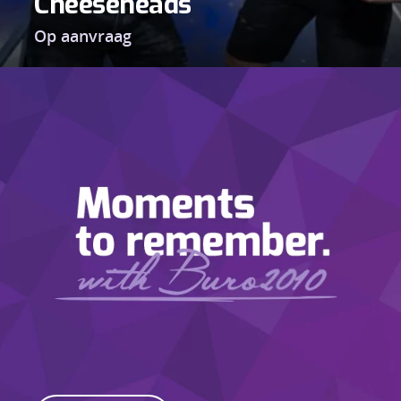
Cheeseheads
Op aanvraag