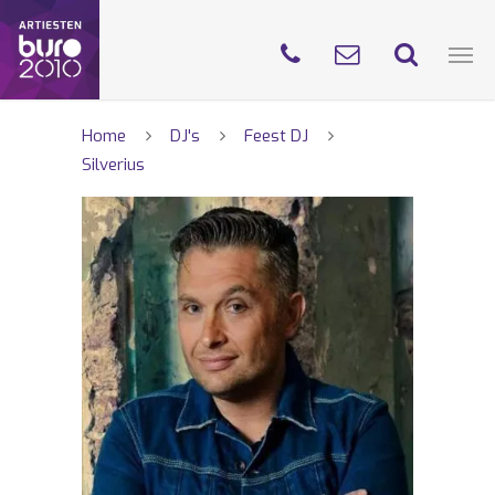
Home
DJ's
Feest DJ
Silverius