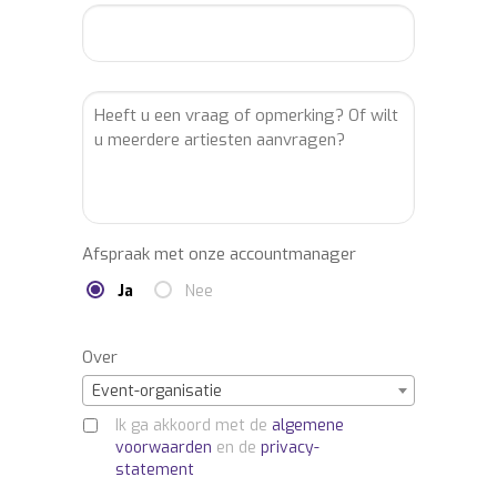
professionele partner voor de regie,
productie en totaalorganisatie van uw
event? Laat u vrijblijvend informeren via:
info@buro2010.nl – 036-7600140.
Afspraak met onze accountmanager
Ja
Nee
Over
Event-organisatie
Ik ga akkoord met de
algemene
voorwaarden
en de
privacy-
statement