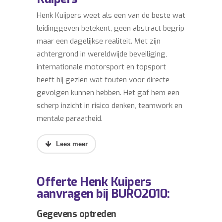
Henk Kuijpers weet als een van de beste wat
leidinggeven betekent, geen abstract begrip
maar een dagelijkse realiteit. Met zijn
achtergrond in wereldwijde beveiliging,
internationale motorsport en topsport
heeft hij gezien wat fouten voor directe
gevolgen kunnen hebben. Het gaf hem een
scherp inzicht in risico denken, teamwork en
mentale paraatheid.
Hij laat zien wat er gebeurt wanneer de druk
toeneem, en hoe belangrijk leiderschap is in
crisissituaties waar het team op jou bouwt
Offerte Henk Kuipers
en vertrouwd. Het is geen managmenttaal
aanvragen bij BURO2010:
of modelen, maar duidelijke lessen over
samenwerken, loyaliteit, besluitvorming en
Gegevens optreden
de mentale kracht onder spanning.