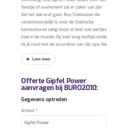
feestje of evenement zal er zeker van zijn
dat het dak eraf gaat. Roy Stekhuizen die
verantwoordelijk is voor de Steirische
harmonica en zang loopt al heel wat jaartjes
mee in de muziek. Op zeer jong leeftijd rende
hij al rond met de accordeon van zijn opa. Na
wat ervaring in orkestjes ging hij met 19 jaar
spelen als accordeonist bij de bekende
Anseltaler. Hier groeide hij uit tot een
volwaardig entertainer. In 2012 ging Roy als
Offerte Gipfel Power
zelfstandig ondernemer verder met een
aanvragen bij BURO2010:
nieuw duo Tiroler Teufel. Hier trad hij op bij
bekende festivals zoals zwarte cross,het
Gegevens optreden
grote oktoberfeest Sittard en ddn festival.
Artiest
*
Heden mag Roy met trots zeggen dat hij
veel tijd en investering in Gipfel Power heeft