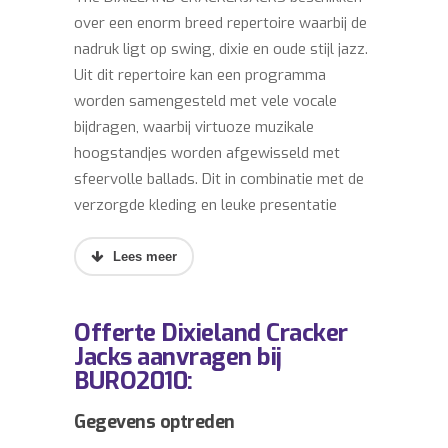
over een enorm breed repertoire waarbij de
nadruk ligt op swing, dixie en oude stijl jazz.
Uit dit repertoire kan een programma
worden samengesteld met vele vocale
bijdragen, waarbij virtuoze muzikale
hoogstandjes worden afgewisseld met
sfeervolle ballads. Dit in combinatie met de
verzorgde kleding en leuke presentatie
maken van ieder optreden een happening.
Tien jaar geleden werd het orkest ’the
DIXIELAND CRACKERJACKS’ opgericht en
maakte meteen een vliegende start door de
Offerte Dixieland Cracker
eerste prijs te winnen tijdens het concours
Jacks aanvragen bij
van de Leidsche Jazzweek. Onder de
BURO2010:
bezielende leiding van saxofonist Bert
Brandsma is de band intussen uitgegroeid
Gegevens optreden
tot een volledig professionele organisatie