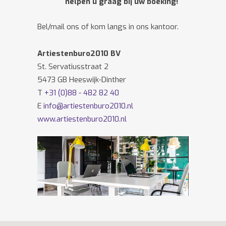
helpen u graag bij uw boeking!
Bel/mail ons of kom langs in ons kantoor.
Artiestenburo2010 BV
St. Servatiusstraat 2
5473 GB Heeswijk-Dinther
T
+31 (0)88 - 482 82 40
E
info@artiestenburo2010.nl
www.artiestenburo2010.nl
Volg ons ook op
Facebook
en
Twitter