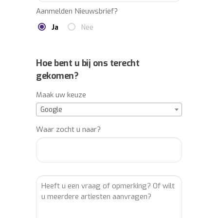
event? Laat u vrijblijvend informeren via:
Aanmelden Nieuwsbrief?
info@buro2010.nl – 036-7600140.
Ja
Nee
Hoe bent u bij ons terecht
gekomen?
Maak uw keuze
Google
Waar zocht u naar?