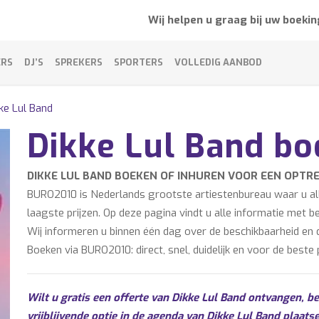
Wij helpen u graag bij uw boekin
ERS
DJ’S
SPREKERS
SPORTERS
VOLLEDIG AANBOD
ke Lul Band
Dikke Lul Band b
DIKKE LUL BAND BOEKEN OF INHUREN VOOR EEN OPTR
BURO2010 is Nederlands grootste artiestenbureau waar u alle
laagste prijzen. Op deze pagina vindt u alle informatie met b
Wij informeren u binnen één dag over de beschikbaarheid en de
Boeken via BURO2010: direct, snel, duidelijk en voor de beste p
Wilt u gratis een offerte van Dikke Lul Band ontvangen, b
vrijblijvende optie in de agenda van Dikke Lul Band plaats