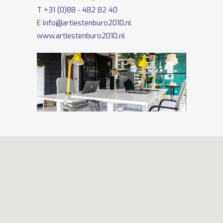
T
+31 (0)88 - 482 82 40
E
info@artiestenburo2010.nl
www.artiestenburo2010.nl
Volg ons ook op
Facebook
en
Twitter