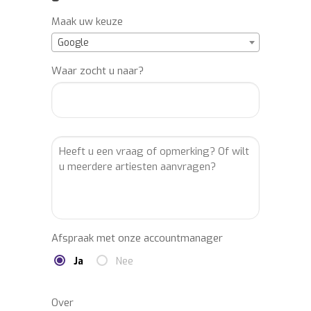
ENTERTAINMENTBURO Clown Jopie,
Maak uw keuze
ARTIESTENBUREAU Clown Jopie,
Google
BOEKINGSKANTOOR Clown Jopie,
IMPRESARIAAT Clown Jopie, MUZIEKBURO
Waar zocht u naar?
Clown Jopie, MUZIEKBUREAU Clown Jopie,
ARTIESTENBOEKINGSBUREAU Clown Jopie,
ARTIESTENBOEKINGSBURO Clown Jopie,
ARTIESTENBOEKINGSKANTOOR Clown
Jopie.
Afspraak met onze accountmanager
Ja
Nee
Over