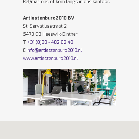
Bel/mail ons of kom langs in ons kantoor.
Artiestenburo2010 BV
St. Servatiusstraat 2
5473 GB Heeswijk-Dinther
T
+31 (0)88 - 482 82 40
E
info@artiestenburo2010.nl
www.artiestenburo2010.nl
Volg ons ook op
Facebook
en
Twitter