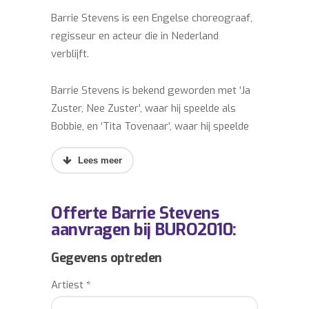
Barrie Stevens is een Engelse choreograaf,
regisseur en acteur die in Nederland
verblijft.
Barrie Stevens is bekend geworden met ‘Ja
Zuster, Nee Zuster’, waar hij speelde als
Bobbie, en ‘Tita Tovenaar’, waar hij speelde
als Tovenaarsleering Kwark.
Barrie Stevens kwam met de spreuk ‘Vooral
doorgaan!’ en was erg bekend als jury-lid bij
Offerte Barrie Stevens
de ‘Soundmixshow’.
aanvragen bij BURO2010:
Hij was regisseur bij onder andere ‘Fame’,
Gegevens optreden
‘Willeke Goud’ en ‘Ruth Jacott Latin’.
Artiest
*
Barrie Stevens heeft voor het bedrijfsleven,