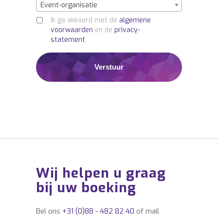
event? Laat u vrijblijvend informeren via:
Event-organisatie
info@buro2010.nl – 036-7600140.
Ik ga akkoord met de
algemene
voorwaarden
en de
privacy-
statement
MANAGEMENT Accordeonist Peter,
BOEKINGSBUREAU Accordeonist Peter,
BOEKINGSBURO Accordeonist Peter,
ENTERTAINMENTBUREAU Accordeonist
Peter, ENTERTAINMENTBURO Accordeonist
Peter, ARTIESTENBUREAU Accordeonist
Peter, BOEKINGSKANTOOR Accordeonist
Peter, IMPRESARIAAT Accordeonist Peter,
MUZIEKBURO Accordeonist Peter,
MUZIEKBUREAU Accordeonist Peter,
Wij helpen u graag
ARTIESTENBOEKINGSBUREAU Accordeonist
Peter, ARTIESTENBOEKINGSBURO
bij uw boeking
Accordeonist Peter,
ARTIESTENBOEKINGSKANTOOR
Bel ons
+31 (0)88 - 482 82 40
of mail