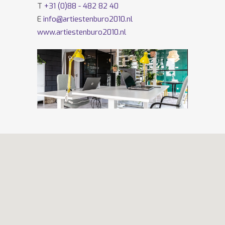
T
+31 (0)88 - 482 82 40
E
info@artiestenburo2010.nl
www.artiestenburo2010.nl
Volg ons ook op
Facebook
en
Twitter