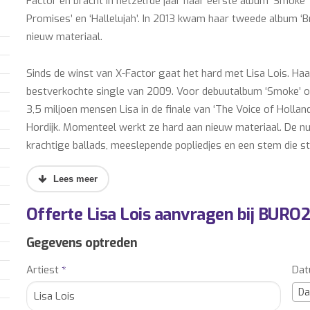
Factor en bracht in hetzelfde jaar haar eerste album ‘Smoke’
Promises’ en ‘Hallelujah’. In 2013 kwam haar tweede album ‘
nieuw materiaal.
Sinds de winst van X-Factor gaat het hard met Lisa Lois. Haar
bestverkochte single van 2009. Voor debuutalbum ‘Smoke’ on
3,5 miljoen mensen Lisa in de finale van ‘The Voice of Holla
Hordijk. Momenteel werkt ze hard aan nieuw materiaal. De n
krachtige ballads, meeslepende popliedjes en een stem die s
Lisa Lois boeken? Informeer vrijblijvend naar de boekingsmog
Offerte Lisa Lois aanvragen bij BURO2
Wilt u extra boekingsinformatie ontvangen over het boeken 
met ons op.
Gegevens optreden
Onze accountmanagers informeren u graag, gratis en vrijblij
Artiest
*
Da
overige kosten om een optreden mogelijk te maken (o.a. podi
BURO2010 is het directe en officiële boekingskantoor voor d
Da
sprekers, sporters en overig entertainment. Artiestenburo201