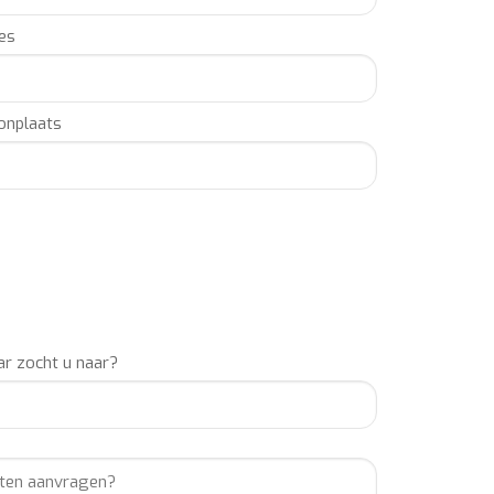
es
nplaats
r zocht u naar?