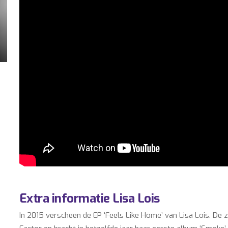
Extra informatie Lisa Lois
In 2015 verscheen de EP ‘Feels Like Home’ van Lisa Lois. De