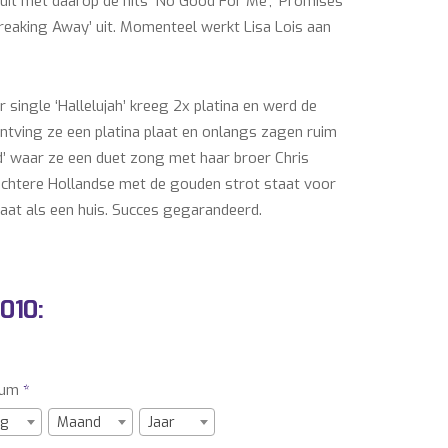
 uit met daarop de hits ‘No Good For Me’, ‘Promises
Breaking Away’ uit. Momenteel werkt Lisa Lois aan
 single ‘Hallelujah’ kreeg 2x platina en werd de
tving ze een platina plaat en onlangs zagen ruim
nd’ waar ze een duet zong met haar broer Chris
uchtere Hollandse met de gouden strot staat voor
taat als een huis. Succes gegarandeerd.
elijkheden van Lisa Lois.
010:
of inhuren van Lisa Lois, neem dan gerust contact
vend over de meest actuele prijs en de eventuele
tum
*
um, techniek, optionele verzekering, btw-%).
e boekingen van vele andere bekende artiesten,
g
Maand
Jaar
0.nl is tevens boekingsbureau van Lisa Lois.