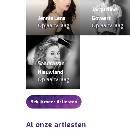
Jacqueline
Jennie Lena
Govaert
Op aanvraag
Op aanvraag
Sandra van
Nieuwland
Op aanvraag
Bekijk meer Artiesten
Al onze artiesten