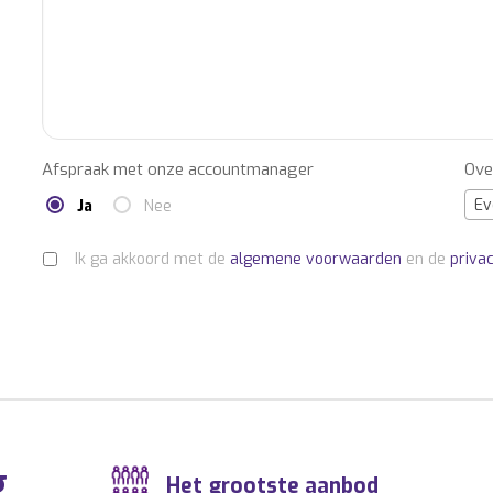
Afspraak met onze accountmanager
Ove
Ev
Ja
Nee
Ik ga akkoord met de
algemene voorwaarden
en de
priva
g
Het grootste aanbod