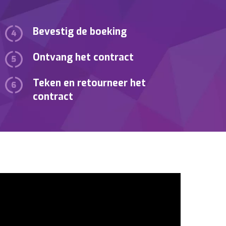
Bevestig de boeking
Ontvang het contract
Teken en retourneer het
contract