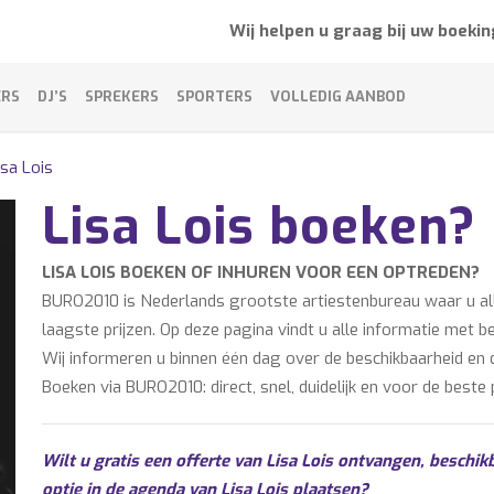
Wij helpen u graag bij uw boekin
ERS
DJ’S
SPREKERS
SPORTERS
VOLLEDIG AANBOD
isa Lois
Lisa Lois boeken?
LISA LOIS BOEKEN OF INHUREN VOOR EEN OPTREDEN?
BURO2010 is Nederlands grootste artiestenbureau waar u alle
laagste prijzen. Op deze pagina vindt u alle informatie met b
Wij informeren u binnen één dag over de beschikbaarheid en de
Boeken via BURO2010: direct, snel, duidelijk en voor de beste p
Wilt u gratis een offerte van Lisa Lois ontvangen, beschikb
optie in de agenda van Lisa Lois plaatsen?