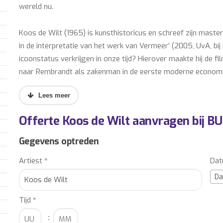
wereld nu.
Koos de Wilt (1965) is kunsthistoricus en schreef zijn mast
in de interpretatie van het werk van Vermeer’ (2005, UvA, bij 
icoonstatus verkrijgen in onze tijd? Hierover maakte hij de f
naar Rembrandt als zakenman in de eerste moderne economi
managementboek Rembrandt Inc. en een documentaire over de 
Koos recensies en verhalen over kunst voor bladen als FD Pe
onderwerp kunst en de markt heeft zijn bijzondere interesse. E
Offerte Koos de Wilt aanvragen bij B
werkte hij jarenlang als uitgever.
Gegevens optreden
Koos de Wilt boeken? Informeer vrijblijvend naar de boeking
Artiest
*
Da
Wilt u extra boekingsinformatie ontvangen over het boeken 
Da
contact met ons op.
Tijd
*
Onze accountmanagers informeren u graag, gratis en vrijblij
de eventuele overige kosten om een optreden van Koos de Wil
: