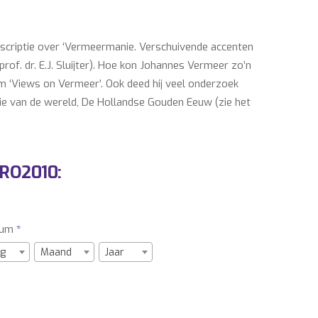
erscriptie over ‘Vermeermanie. Verschuivende accenten
prof. dr. E.J. Sluijter). Hoe kon Johannes Vermeer zo’n
ilm ‘Views on Vermeer’. Ook deed hij veel onderzoek
e van de wereld, De Hollandse Gouden Eeuw (zie het
zakelijke Rembrandt). Als kunsthistoricus schrijft
rsoonlijk, Hollands Diep en Tableau. Met name het
erder studeerde hij af als jurist (1989, EUR) en
URO2010:
smogelijkheden van Koos de Wilt.
tum
*
of inhuren van Koos de Wilt, neem dan gerust
g
Maand
Jaar
vend over de meest actuele prijs van Koos de Wilt en
t mogelijk te maken (o.a. podium, techniek,