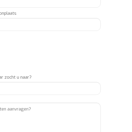
nplaats
r zocht u naar?