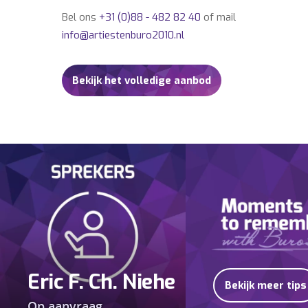
Bel ons
+31 (0)88 - 482 82 40
of mail
info@artiestenburo2010.nl
Bekijk het volledige aanbod
Eric F. Ch. Niehe
Bekijk meer tips
Op aanvraag