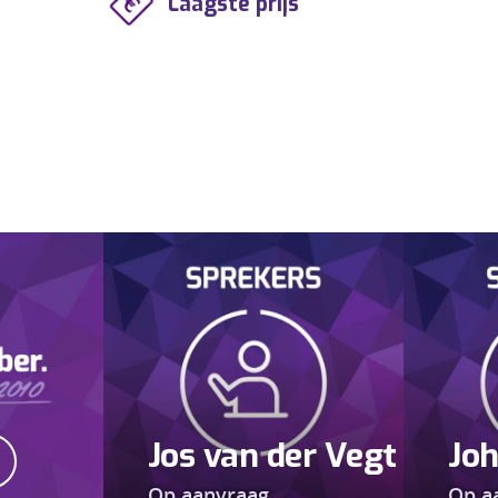
Laagste prijs
Jos van der Vegt
Joh
Op aanvraag
Op a