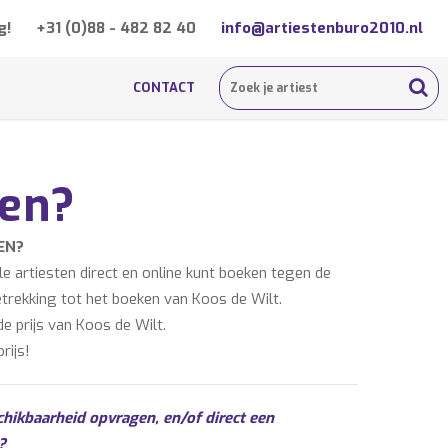
g!
+31 (0)88 - 482 82 40
info@artiestenburo2010.nl
CONTACT
ken?
EN?
 artiesten direct en online kunt boeken tegen de
etrekking tot het boeken van Koos de Wilt.
e prijs van Koos de Wilt.
rijs!
chikbaarheid opvragen, en/of direct een
?