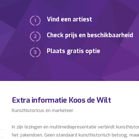
Vind een artiest
Check prijs en beschikbaarheid
Plaats gratis optie
Extra informatie Koos de Wilt
Kunsthistoricus én marketeer
In zijn lezingen en multimediapresentatie verbindt kunsthist
het zakendoen. Geen standaard kunsthistorisch betoog, maa