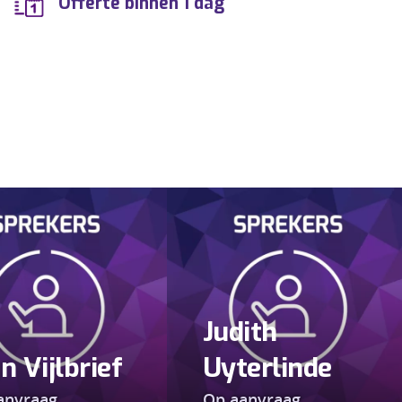
Offerte binnen 1 dag
Judith
n Vijlbrief
Uyterlinde
anvraag
Op aanvraag