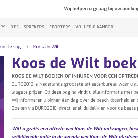
Wij helpen u graag bij uw boekin
ERS
DJ’S
SPREKERS
SPORTERS
VOLLEDIG AANBOD
met lezing
Koos de Wilt
Koos de Wilt boe
KOOS DE WILT BOEKEN OF INHUREN VOOR EEN OPTRED
BURO2010 is Nederlands grootste artiestenbureau waar u alle
laagste prijzen. Op deze pagina vindt u alle informatie met b
Wij informeren u binnen één dag over de beschikbaarheid en d
Boeken via BURO2010: direct, snel, duidelijk en voor de beste p
Wilt u gratis een offerte van Koos de Wilt ontvangen, bes
vrijblijvende optie in de agenda van Koos de Wilt plaatsen