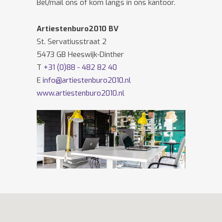
Bel/mail ons of kom langs in ons kantoor.
Artiestenburo2010 BV
St. Servatiusstraat 2
5473 GB Heeswijk-Dinther
T
+31 (0)88 - 482 82 40
E
info@artiestenburo2010.nl
www.artiestenburo2010.nl
Volg ons ook op
Facebook
en
Twitter