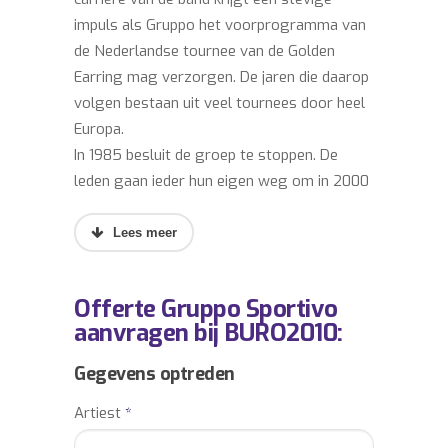
impuls als Gruppo het voorprogramma van
de Nederlandse tournee van de Golden
Earring mag verzorgen. De jaren die daarop
volgen bestaan uit veel tournees door heel
Europa.
In 1985 besluit de groep te stoppen. De
leden gaan ieder hun eigen weg om in 2000
toch weer bij elkaar te komen en weer gaat
optreden. In 2002 gaat de groep zelfs
werken aan een nieuwe CD die in het
voorjaar van 2004 op de markt is
Offerte Gruppo Sportivo
verschenen. In het najaar verschijnt er ook
aanvragen bij BURO2010:
een DVD van Gruppo Sportivo.
Gruppo Sportivo, de van oorsprong Haagse
Gegevens optreden
popgroup die er maar niet mee kan stoppen
Artiest
*
omdat zich steeds weer concertzalen en
nieuwe liedjes aandienen, heeft een coole