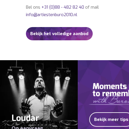
Bel ons
+31 (0)88 - 482 82 40
of mail
info@artiestenburo2010.nl
Bekijk het volledige aanbod
Loudar
Bekijk meer tips
Op aanvraag