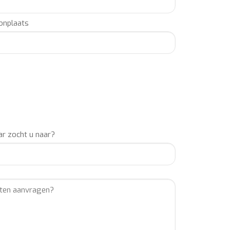
nplaats
r zocht u naar?