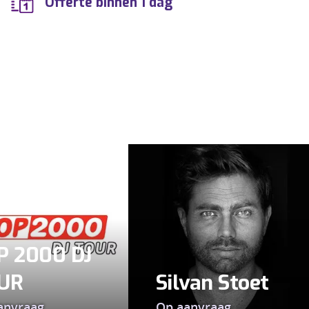
Offerte binnen 1 dag
P 2000 DJ
UR
Silvan Stoet
anvraag
Op aanvraag