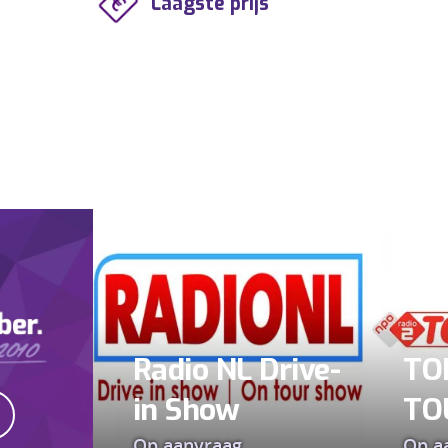
Laagste prijs
Radio NL Drive-
TO
in Show
TO
Op aanvraag
Op a