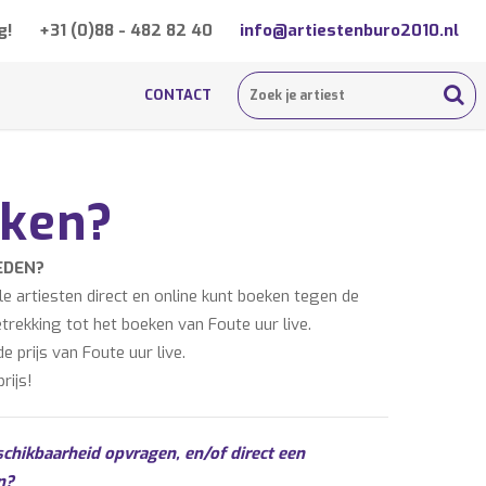
g!
+31 (0)88 - 482 82 40
info@artiestenburo2010.nl
CONTACT
eken?
EDEN?
 artiesten direct en online kunt boeken tegen de
etrekking tot het boeken van Foute uur live.
 prijs van Foute uur live.
rijs!
schikbaarheid opvragen, en/of direct een
n?