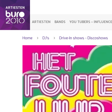
ARTIESTEN
BANDS
YOU TUBERS – INFLUENC
Home
DJ's
Drive-In shows - Discoshows