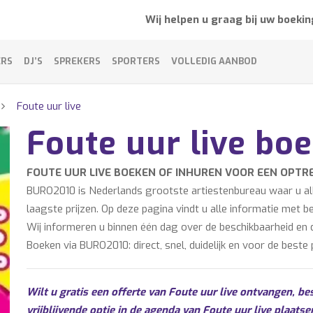
Wij helpen u graag bij uw boekin
ERS
DJ’S
SPREKERS
SPORTERS
VOLLEDIG AANBOD
Foute uur live
Foute uur live bo
FOUTE UUR LIVE BOEKEN OF INHUREN VOOR EEN OPTR
BURO2010 is Nederlands grootste artiestenbureau waar u alle
laagste prijzen. Op deze pagina vindt u alle informatie met b
Wij informeren u binnen één dag over de beschikbaarheid en de
Boeken via BURO2010: direct, snel, duidelijk en voor de beste p
Wilt u gratis een offerte van Foute uur live ontvangen, be
vrijblijvende optie in de agenda van Foute uur live plaatse