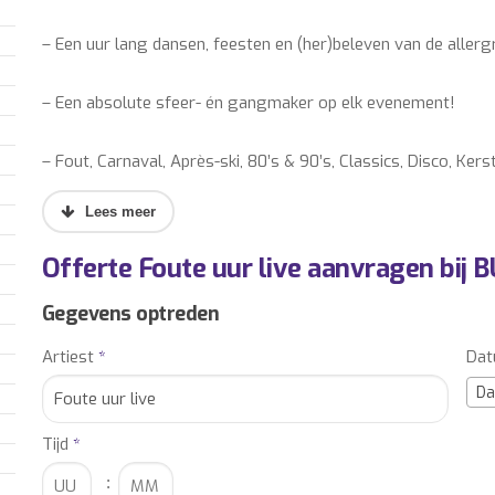
– Een uur lang dansen, feesten en (her)beleven van de allerg
– Een absolute sfeer- én gangmaker op elk evenement!
– Fout, Carnaval, Après-ski, 80’s & 90’s, Classics, Disco, Ker
– Publiekstrekker en gegarandeerd een doorslaand succes!
Offerte Foute uur live aanvragen bij 
Het Foute Uur *live* is inclusief 1 DJ, poster-opmaak, een w
techniek.
Gegevens optreden
Artiest
*
Da
Foute uur live boeken? Informeer vrijblijvend naar de boekin
Da
Wilt u extra boekingsinformatie ontvangen over het boeken o
Tijd
*
contact met ons op.
Onze accountmanagers informeren u graag, gratis en vrijblij
: