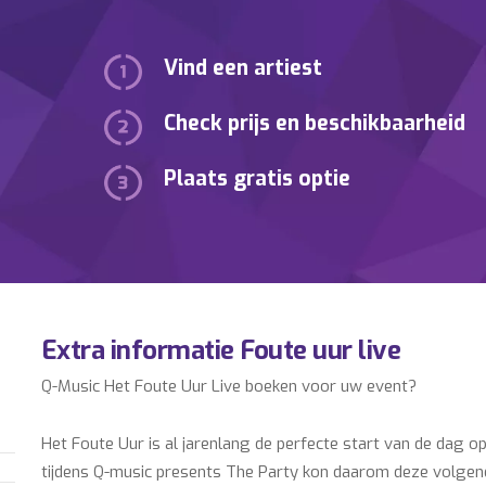
Vind een artiest
Check prijs en beschikbaarheid
Plaats gratis optie
Extra informatie Foute uur live
Q-Music Het Foute Uur Live boeken voor uw event?
Het Foute Uur is al jarenlang de perfecte start van de dag 
tijdens Q-music presents The Party kon daarom deze volgende 