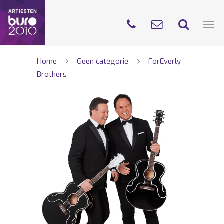
Home
Geen categorie
ForEverly
Brothers