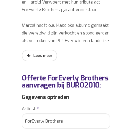
en Harold Verwoert met hun tribute act
ForEverly Brothers garant voor staan.
Marcel heeft o.a. klassieke albums gemaakt
die wereldwijd zijn verkocht en stond eerder
als vertolker van Phil Everly in een landelijke
theatershow. Harold is bekend van o.a. de
theatergroep ‘Jeans’ waarmee hij acht
seizoenen in de theaters te zien was en is
bekend als presentator van verschillende tv-
Offerte ForEverly Brothers
programma’s. Hij maakte zes succesvolle
aanvragen bij BURO2010:
Nederlandse bioscoopfilms, waarvan er vijf
een gouden status behaalden.
Gegevens optreden
Artiest
*
In 2020 werden zij als ForEverly Brothers de
trotse winnaars van de RTL4 show ‘All
Together Now’. Tijdens hun performance,