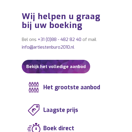
ENTERTAINMENTBUREAU Emmelie Zipson,
ENTERTAINMENTBURO Emmelie Zipson,
Wij helpen u graag
ARTIESTENBUREAU Emmelie Zipson,
bij uw boeking
BOEKINGSKANTOOR Emmelie Zipson,
IMPRESARIAAT Emmelie Zipson,
Bel ons
+31 (0)88 - 482 82 40
of mail
MUZIEKBURO Emmelie Zipson,
info@artiestenburo2010.nl
MUZIEKBUREAU Emmelie Zipson,
ARTIESTENBOEKINGSBUREAU Emmelie
Zipson, ARTIESTENBOEKINGSBURO Emmelie
Bekijk het volledige aanbod
Zipson, ARTIESTENBOEKINGSKANTOOR
Emmelie Zipson.
Het grootste aanbod
Laagste prijs
Boek direct