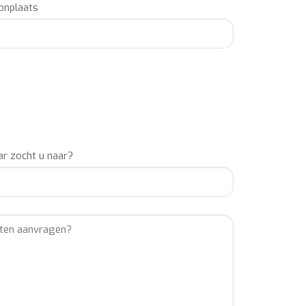
nplaats
r zocht u naar?