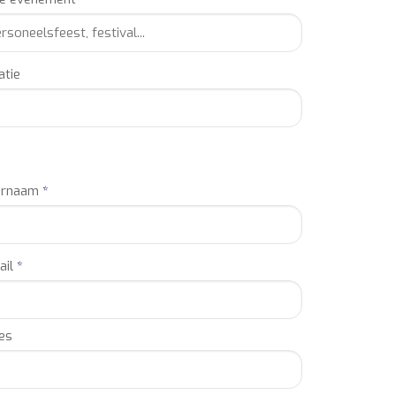
atie
ornaam
*
ail
*
es