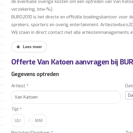
de eventuele overige kosten om een optreden van Van Katoen
verzekering, btw-%).
BURO2010 is het directe en officiële boekingskantoor voor d
sprekers, sporters en overig entertainment. Artiestenburo20
Wij staan in direct contact met alle artiestenmanagements e
voor Van Katoen. Uiteraard kunnen wij voor u ook de beschik
plaatsen op Van Katoen en de boeking(en) van Van Katoen v
contract (geen extra boekingskosten!).
Offerte Van Katoen aanvragen bij BU
Wilt u meer artiesten boeken, ander entertainment inhuren, o
Gegevens optreden
productie en totaalorganisatie van uw event? Laat u vrijblij
Artiest
*
Da
MANAGEMENT Van Katoen, BOEKINGSBUREAU Van Katoen, 
Da
ENTERTAINMENTBUREAU Van Katoen, ENTERTAINMENTBURO
Tijd
*
BOEKINGSKANTOOR Van Katoen, IMPRESARIAAT Van Katoen
Katoen, ARTIESTENBOEKINGSBUREAU Van Katoen, ARTIEST
:
ARTIESTENBOEKINGSKANTOOR Van Katoen.
Besloten/Openbaar
*
Typ