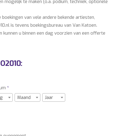
 mogelijk te maken (o.a. podium, techniek, optionele
e boekingen van vele andere bekende artiesten,
10.nl is tevens boekingsbureau van Van Katoen.
n kunnen u binnen een dag voorzien van een offerte
baarheid van Van Katoen checken, een gratis optie
oor u administreren en bevestigen middels een
RO2010:
f zoekt u een professionele partner voor de regie,
vend informeren via: info@buro2010.nl – 036-7600140.
tum
*
BOEKINGSBURO Van Katoen,
g
Maand
Jaar
 Van Katoen, ARTIESTENBUREAU Van Katoen,
, MUZIEKBURO Van Katoen, MUZIEKBUREAU Van
ENBOEKINGSBURO Van Katoen,
e evenement