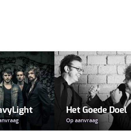
avyLight
Het Goede Doel
anvraag
Op aanvraag