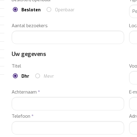
Besloten
Openbaar
Aantal bezoekers
Loc
Uw gegevens
Titel
Vo
Dhr
Mevr
Achternaam
*
E-m
Telefoon
*
Adr