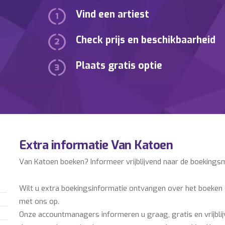
Vind een artiest
Check prijs en beschikbaarheid
Plaats gratis optie
Extra informatie Van Katoen
Van Katoen boeken? Informeer vrijblijvend naar de boekings
Wilt u extra boekingsinformatie ontvangen over het boeken
met ons op.
Onze accountmanagers informeren u graag, gratis en vrijblij