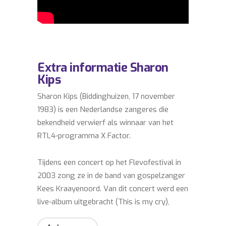
Extra informatie Sharon
Kips
Sharon Kips (Biddinghuizen, 17 november
1983) is een Nederlandse zangeres die
bekendheid verwierf als winnaar van het
RTL4-programma X Factor.
Tijdens een concert op het Flevofestival in
2003 zong ze in de band van gospelzanger
Kees Kraayenoord. Van dit concert werd een
live-album uitgebracht (This is my cry),
waarop Sharon ook te horen is. In 2006 nam