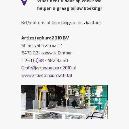
Waar bent u naar op zoek? We
helpen u graag bij uw boeking!
Bel/mail ons of kom langs in ons kantoor.
Artiestenburo2010 BV
St. Servatiusstraat 2
5473 GB Heeswijk-Dinther
T
+31 (0)88 - 482 82 40
E
info@artiestenburo2010.nl
www.artiestenburo2010.nl
Volg ons ook op
Facebook
en
Twitter