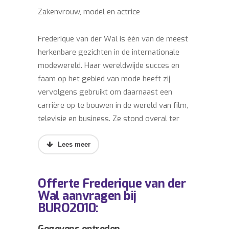
Zakenvrouw, model en actrice
Frederique van der Wal is één van de meest
herkenbare gezichten in de internationale
modewereld. Haar wereldwijde succes en
faam op het gebied van mode heeft zij
vervolgens gebruikt om daarnaast een
carrière op te bouwen in de wereld van film,
televisie en business. Ze stond overal ter
wereld op de cover van modebladen zoals
Vogue en Cosmopolitan en deed mee aan
prestigieuze campagnes van Revlon, Guess,
MCI en Victoria’s Secret. Ook verscheen zij in
Offerte Frederique van der
diverse films waarin zij samenwerkte met
Wal aanvragen bij
geprezen regisseurs als Barry Sonnenfeld
BURO2010:
(‘The Wild, Wild West’), Woody Allen
(‘Celebrity’), James Toback (‘2 Girls A Guy’)