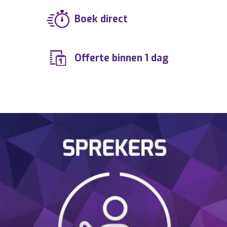
productie en totaalorganisatie van uw
Boek direct
event? Laat u vrijblijvend informeren via:
info@buro2010.nl – 036-7600140.
Offerte binnen 1 dag
MANAGEMENT Frederique van der Wal,
BOEKINGSBUREAU Frederique van der Wal,
BOEKINGSBURO Frederique van der Wal,
ENTERTAINMENTBUREAU Frederique van
der Wal, ENTERTAINMENTBURO Frederique
van der Wal, ARTIESTENBUREAU Frederique
van der Wal, BOEKINGSKANTOOR
Frederique van der Wal, IMPRESARIAAT
Frederique van der Wal, MUZIEKBURO
Frederique van der Wal, MUZIEKBUREAU
Frederique van der Wal,
ARTIESTENBOEKINGSBUREAU Frederique
van der Wal, ARTIESTENBOEKINGSBURO