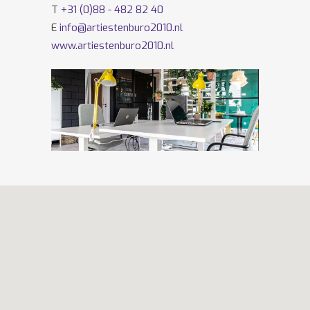
T
+31 (0)88 - 482 82 40
E
info@artiestenburo2010.nl
www.artiestenburo2010.nl
Volg ons ook op
Facebook
en
Twitter