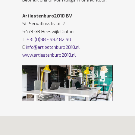
Bel/mail ons of kom langs in ons kantoor.
Artiestenburo2010 BV
St. Servatiusstraat 2
5473 GB Heeswijk-Dinther
T
+31 (0)88 - 482 82 40
E
info@artiestenburo2010.nl
www.artiestenburo2010.nl
Volg ons ook op
Facebook
en
Twitter