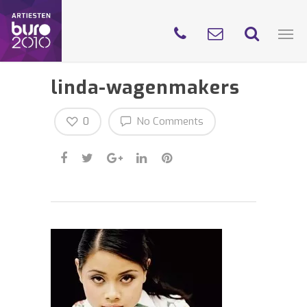
linda-wagenmakers
0
No Comments