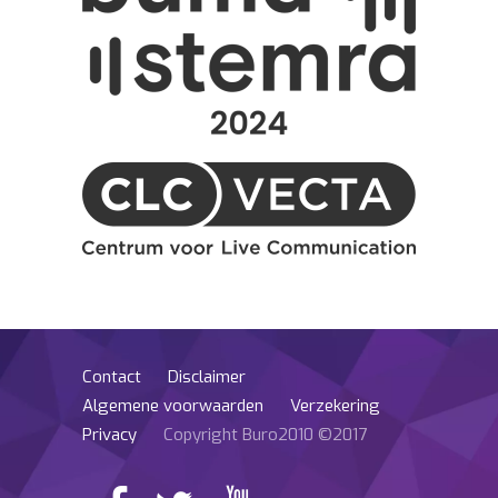
Contact
Disclaimer
Algemene voorwaarden
Verzekering
Privacy
Copyright Buro2010 ©2017