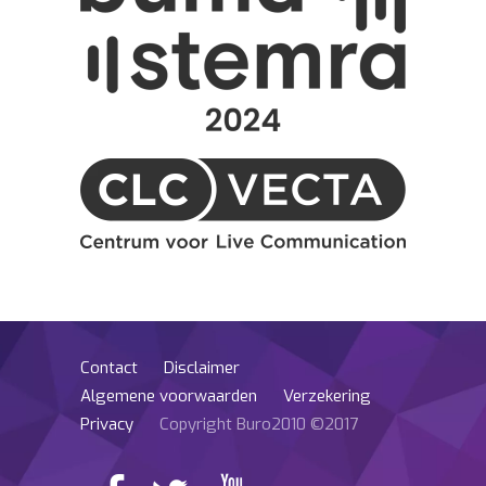
Contact
Disclaimer
Algemene voorwaarden
Verzekering
Privacy
Copyright Buro2010 ©2017