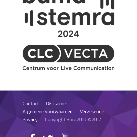
Contact
Disclaimer
Algemene voorwaarden
Verzekering
Privacy
Copyright Buro2010 ©2017