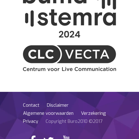
Contact
Disclaimer
Algemene voorwaarden
Verzekering
Privacy
Copyright Buro2010 ©2017