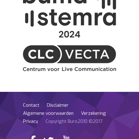
Contact
Disclaimer
Algemene voorwaarden
Verzekering
Privacy
Copyright Buro2010 ©2017