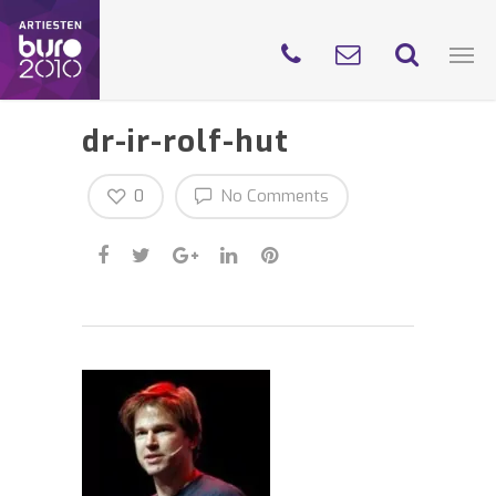
dr-ir-rolf-hut
0
No Comments