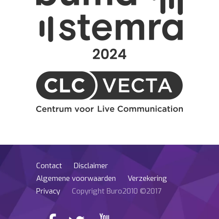
Contact
Disclaimer
Algemene voorwaarden
Verzekering
Privacy
Copyright Buro2010 ©2017