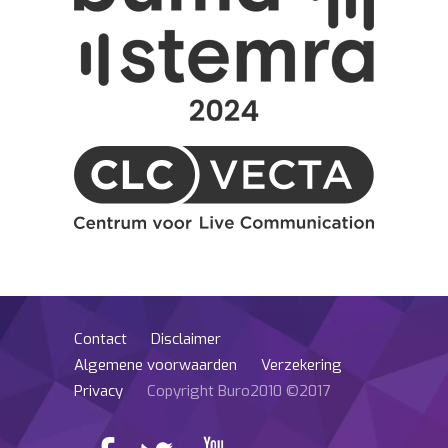
Contact
Disclaimer
Algemene voorwaarden
Verzekering
Privacy
Copyright Buro2010 ©2017