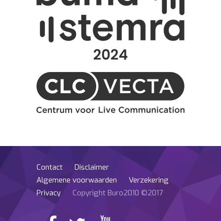
Contact
Disclaimer
Algemene voorwaarden
Verzekering
Privacy
Copyright Buro2010 ©2017