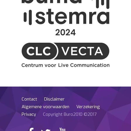
Contact
Disclaimer
Algemene voorwaarden
Verzekering
Privacy
Copyright Buro2010 ©2017