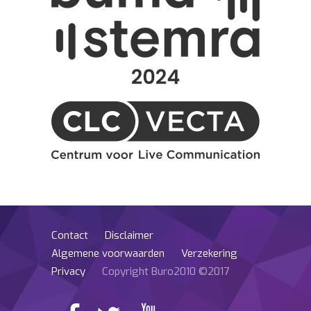
Contact
Disclaimer
Algemene voorwaarden
Verzekering
Privacy
Copyright Buro2010 ©2017