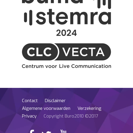
Contact
Disclaimer
Algemene voorwaarden
Verzekering
Privacy
Copyright Buro2010 ©2017