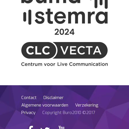
Contact
Disclaimer
Algemene voorwaarden
Verzekering
Privacy
Copyright Buro2010 ©2017