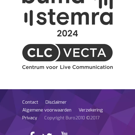
Contact
Disclaimer
Algemene voorwaarden
Verzekering
Privacy
Copyright Buro2010 ©2017